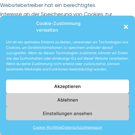
Websitebetreiber hat ein berechtigtes
Interesse an der Speicherung von Cookies zur
technisch fehlerfreien und optimierten
Cookie-Zustimmung
verwalten
Bereitstellung seiner Dienste. Sofern eine
Einwilligung zur Speicherung von Cookies
Um dir ein optimales Erlebnis zu bieten, verwenden wir Technologien wie
Cookies, um Geräteinformationen zu speichern und/oder darauf
abgefragt wurde, erfolgt die Speicherung der
zuzugreifen. Wenn du diesen Technologien zustimmst, können wir Daten
wie das Surfverhalten oder eindeutige IDs auf dieser Website verarbeiten.
betreffenden Cookies ausschließlich auf
Wenn du deine Zustimmung nicht erteilst oder zurückziehst, können
Grundlage dieser Einwilligung (Art. 6 Abs. 1 lit. a
bestimmte Merkmale und Funktionen beeinträchtigt werden.
DSGVO); die Einwilligung ist jederzeit
widerrufbar.
Akzeptieren
Sie können Ihren Browser so einstellen, dass
Ablehnen
Sie über das Setzen von Cookies informiert
Einstellungen ansehen
werden und Cookies nur im Einzelfall erlauben,
die Annahme von Cookies für bestimmte Fälle
Cookie-Richtlinie
Datenschutz
Impressum